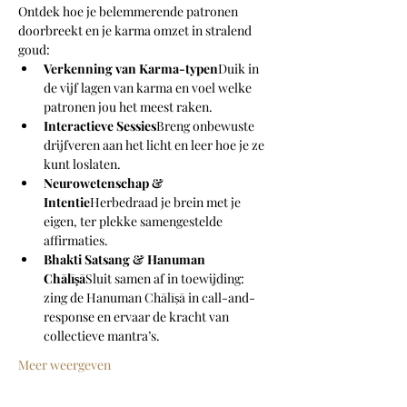
Ontdek hoe je belemmerende patronen 
doorbreekt en je karma omzet in stralend 
goud:
Verkenning van Karma-typen
Duik in 
de vijf lagen van karma en voel welke 
patronen jou het meest raken.
Interactieve Sessies
Breng onbewuste 
drijfveren aan het licht en leer hoe je ze 
kunt loslaten.
Neurowetenschap & 
Intentie
Herbedraad je brein met je 
eigen, ter plekke samengestelde 
affirmaties.
Bhakti Satsang & Hanuman 
Chālīṣā
Sluit samen af in toewijding: 
zing de Hanuman Chālīṣā in call-and-
response en ervaar de kracht van 
collectieve mantra’s.
Meer weergeven