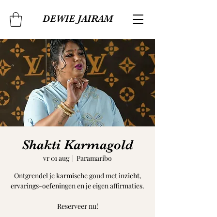
DEWIE JAIRAM
Shakti Karmagold
vr 01 aug
  |  
Paramaribo
Ontgrendel je karmische goud met inzicht,
ervarings-oefeningen en je eigen affirmaties.
Reserveer nu!