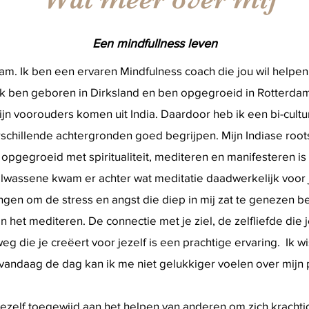
Een mindfullness leven
am. Ik ben een ervaren Mindfulness coach die jou wil helpen 
Ik ben geboren in Dirksland en ben opgegroeid in Rotterdam.
n voorouders komen uit India. Daardoor heb ik een bi-cultu
chillende achtergronden goed begrijpen. Mijn Indiase roots
opgegroeid met spiritualiteit, mediteren en manifesteren is
volwassene kwam er achter wat meditatie daadwerkelijk voor
ngen om de stress en angst die diep in mij zat te genezen b
 het mediteren. De connectie met je ziel, de zelfliefde die 
g die je creëert voor jezelf is een prachtige ervaring. Ik wist
vandaag de dag kan ik me niet gelukkiger voelen over mijn p
ezelf toegewijd aan het helpen van anderen om zich krachti