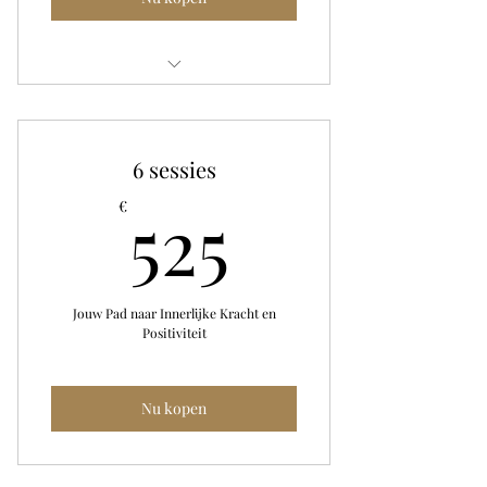
Videoboodschappen
6 sessies
525€
525
€
Jouw Pad naar Innerlijke Kracht en
Positiviteit
Nu kopen