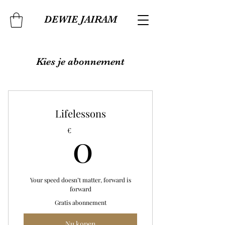
DEWIE JAIRAM
Kies je abonnement
Lifelessons
0€
0
€
Your speed doesn’t matter, forward is
forward
Gratis abonnement
Nu kopen