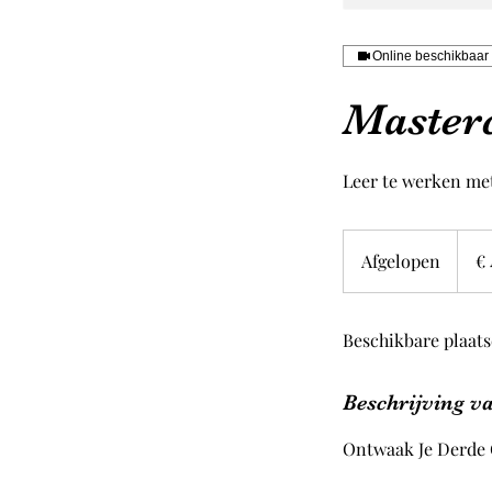
Online beschikbaar
Masterc
Leer te werken met 
49
euro
Afgelopen
A
€ 
f
g
Beschikbare plaat
e
l
o
Beschrijving va
p
e
Ontwaak Je Derde 
n